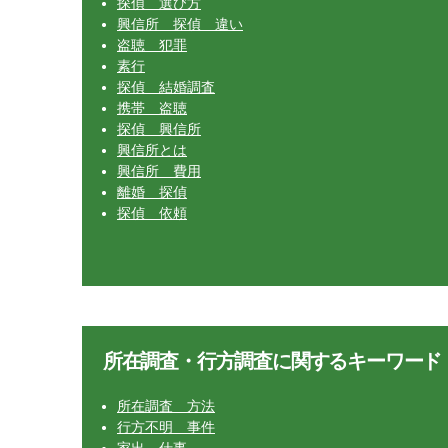
探偵 選び方
興信所 探偵 違い
盗聴 犯罪
素行
探偵 結婚調査
携帯 盗聴
探偵 興信所
興信所とは
興信所 費用
離婚 探偵
探偵 依頼
所在調査・行方調査に関するキーワード
所在調査 方法
行方不明 事件