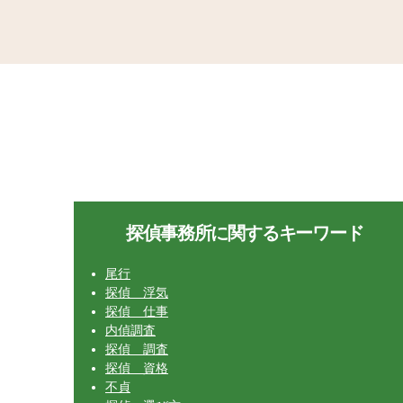
探偵事務所に関するキーワード
尾行
探偵 浮気
探偵 仕事
内偵調査
探偵 調査
探偵 資格
不貞