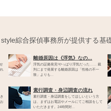
ar style綜合探偵事務所が提供する
離婚原因は《浮気》なの...
せ
浮気の証拠発見!やっぱり浮気だった…… 裁
れ
判にまで発展する離婚原因は「性格の不一
致」よりも...
素行調査・身辺調査の流れ
き
素行調査・身辺調査をしてほしいという方
お
は、まずはお電話やメールにてご相談をして
いただきます。24時間対...