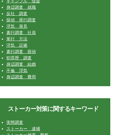
ギャンブル 借金
身辺調査 就職
反社 調査
探偵 尾行調査
浮気 発見
素行調査 社員
尾行 方法
浮気 証拠
素行調査 探偵
犯罪歴 調査
身辺調査 結婚
不倫 浮気
身辺調査 費用
ストーカー対策に関するキーワード
実態調査
ストーカー 逮捕