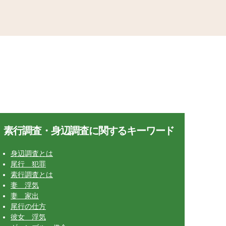
素行調査・身辺調査に関するキーワード
身辺調査とは
尾行 犯罪
素行調査とは
妻 浮気
妻 家出
尾行の仕方
彼女 浮気