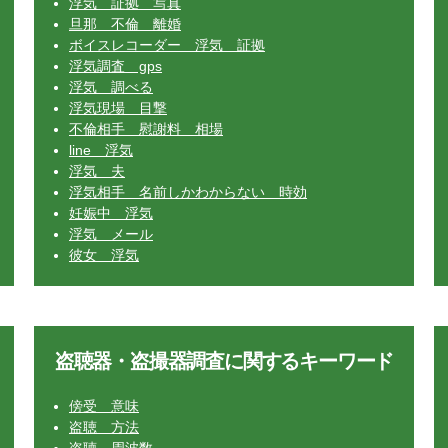
浮気 証拠 写真
旦那 不倫 離婚
ボイスレコーダー 浮気 証拠
浮気調査 gps
浮気 調べる
浮気現場 目撃
不倫相手 慰謝料 相場
line 浮気
浮気 夫
浮気相手 名前しかわからない 時効
妊娠中 浮気
浮気 メール
彼女 浮気
盗聴器・盗撮器調査に関するキーワード
傍受 意味
盗聴 方法